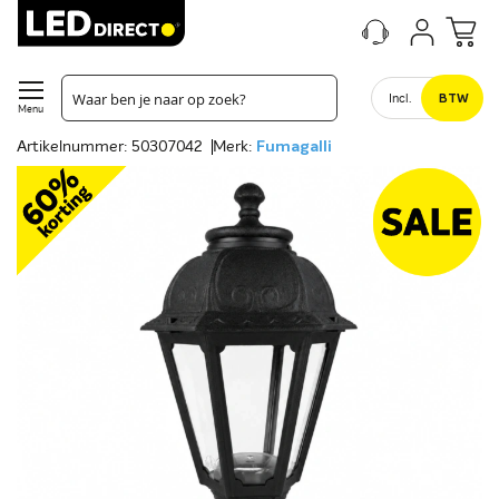
Incl.
BTW
Menu
Artikelnummer: 50307042
Merk:
Fumagalli