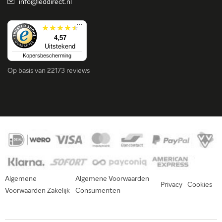
info@leddirect.nl
...
4,57
Uitstekend
Kopersbescherming
Op basis van
22173 reviews
Algemene
Algemene Voorwaarden
Privacy
Cookies
Voorwaarden Zakelijk
Consumenten