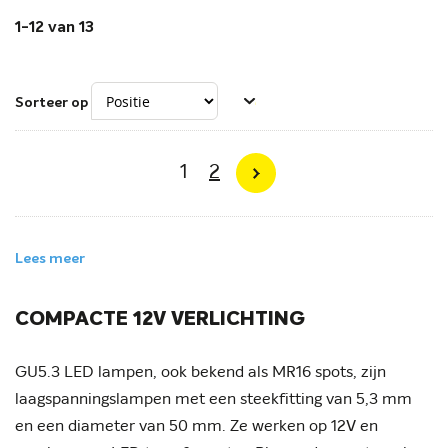
1
-
12
van
13
Sorteer op
Pagina
U lees momenteel pagina
Pagina
1
2
Pagina
Volgende
Lees meer
COMPACTE 12V VERLICHTING
GU5.3 LED lampen, ook bekend als MR16 spots, zijn
laagspanningslampen met een steekfitting van 5,3 mm
en een diameter van 50 mm. Ze werken op 12V en