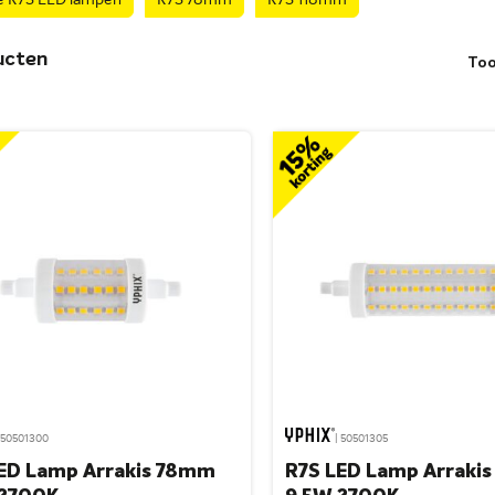
e R7S LED lampen
R7S 78mm
R7S 118mm
ucten
To
 50501300
| 50501305
ED Lamp Arrakis 78mm
R7S LED Lamp Arraki