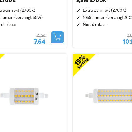
 2700K
9,5W 2700K
a warm wit (2700K)
Extra warm wit (2700K)
 Lumen (vervangt 55W)
1055 Lumen (vervangt 10
t dimbaar
Niet dimbaar
8,99
11
7,64
10,