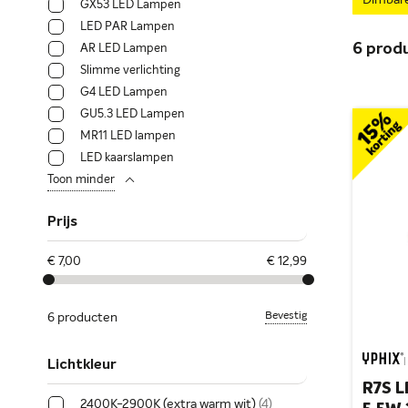
Dimbar
GX53 LED Lampen
LED PAR Lampen
6
prod
AR LED Lampen
Slimme verlichting
G4 LED Lampen
GU5.3 LED Lampen
MR11 LED lampen
LED kaarslampen
Toon minder
Prijs
€ 7,00
€ 12,99
Bevestig
6 producten
|
Lichtkleur
R7S L
2400K-2900K (extra warm wit)
4