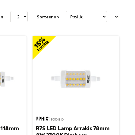
on
Sorteer op
| 50501310
s 118mm
R7S LED Lamp Arrakis 78mm