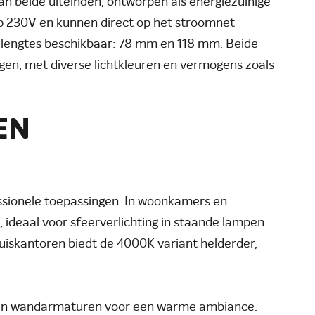
an beide uiteinden, ontworpen als energiezuinige
op 230V en kunnen direct op het stroomnet
dlengtes beschikbaar: 78 mm en 118 mm. Beide
ngen, met diverse lichtkleuren en vermogens zoals
EN
essionele toepassingen. In woonkamers en
, ideaal voor sfeerverlichting in staande lampen
uiskantoren biedt de 4000K variant helderder,
 in wandarmaturen voor een warme ambiance.