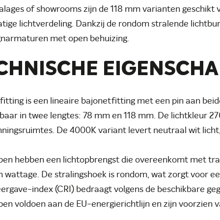
alages of showrooms zijn de 118 mm varianten geschikt
atige lichtverdeling. Dankzij de rondom stralende lichtbu
gnarmaturen met open behuizing.
CHNISCHE EIGENSCH
fitting is een lineaire bajonetfitting met een pin aan bei
baar in twee lengtes: 78 mm en 118 mm. De lichtkleur 270
ningsruimtes. De 4000K variant levert neutraal wit licht,
en hebben een lichtopbrengst die overeenkomt met trad
 wattage. De stralingshoek is rondom, wat zorgt voor een
ergave-index (CRI) bedraagt volgens de beschikbare geg
en voldoen aan de EU-energierichtlijn en zijn voorzien 