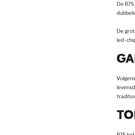
De R7S 
dubbele
De grot
led-chi
GA
Volgens
levensd
traditi
TO
R7S led