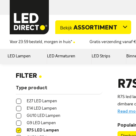
ASSORTIMENT
Bekijk
Voor 23:59 besteld, morgen in huis*
Gratis verzending vanaf €
LED Lampen
LED Armaturen
LED Strips
Binne
.
FILTER
R7
Type product
R7S led l
E27 LED Lampen
dimbare op
E14 LED Lampen
Read mor
GU10 LED Lampen
G9 LED Lampen
Populair
R7S LED Lampen