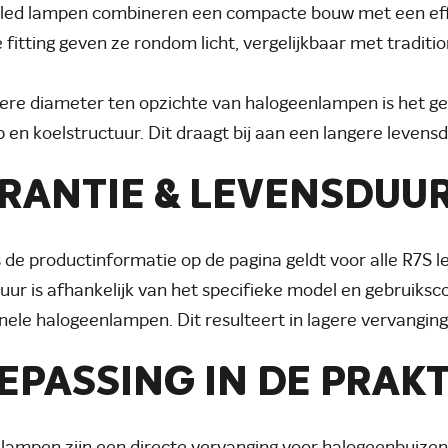
led lampen combineren een compacte bouw met een effic
 fitting geven ze rondom licht, vergelijkbaar met traditi
ere diameter ten opzichte van halogeenlampen is het g
p en koelstructuur. Dit draagt bij aan een langere levens
RANTIE & LEVENSDUU
 de productinformatie op de pagina geldt voor alle R7S l
uur is afhankelijk van het specifieke model en gebruikscon
onele halogeenlampen. Dit resulteert in lagere vervangin
EPASSING IN DE PRAKT
 lampen zijn een directe vervanging voor halogeenbuize