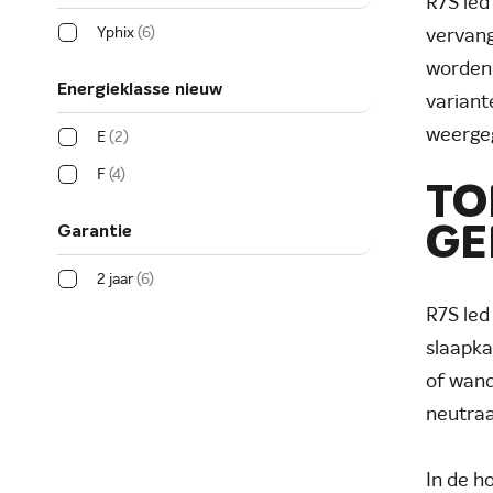
R7S led
Yphix
6
vervang
worden 
Energieklasse nieuw
variant
weergeg
E
2
F
4
TO
Garantie
GE
2 jaar
6
R7S led
slaapka
of wand
neutraal
In de 