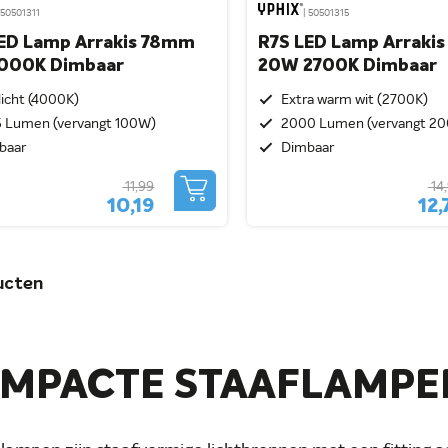
 50501311
| 50501315
ED Lamp Arrakis 78mm
R7S LED Lamp Arraki
000K Dimbaar
20W 2700K Dimbaar
licht (4000K)
Extra warm wit (2700K)
5 Lumen (vervangt 100W)
2000 Lumen (vervangt 2
baar
Dimbaar
11,99
14
10,19
12,
ucten
MPACTE STAAFLAMPEN