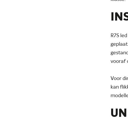
IN
R7S led
geplaat
gestand
vooraf 
Voor di
kan fli
modelle
UN