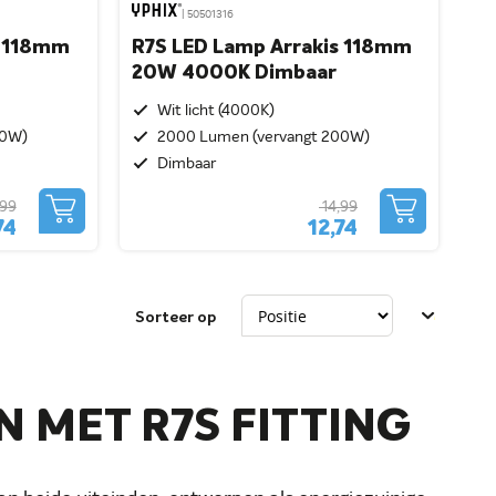
| 50501316
s 118mm
R7S LED Lamp Arrakis 118mm
20W 4000K Dimbaar
Wit licht (4000K)
00W)
2000 Lumen (vervangt 200W)
Dimbaar
,99
14,99
74
12,74
Sorteer op
 MET R7S FITTING