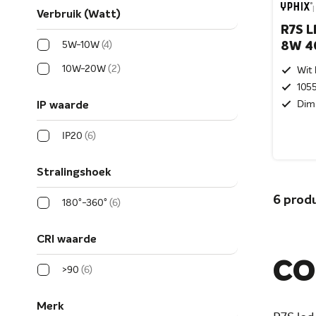
|
Verbruik (Watt)
R7S L
5W-10W
4
8W 4
10W-20W
2
Wit 
105
Dim
IP waarde
IP20
6
Stralingshoek
6
prod
180°-360°
6
CRI waarde
CO
>90
6
Merk