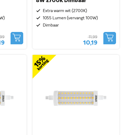
8W 2700K Dimbaar
Extra warm wit (2700K)
0W)
1055 Lumen (vervangt 100W)
Dimbaar
,99
11,99
19
10,19