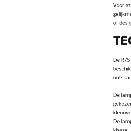
Voor et
gelijkm
of desi
TE
De R7S 
beschik
ontspan
De lamp
gekozen
kleurwe
De lamp
klasse.