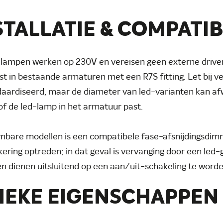
STALLATIE & COMPATIB
 lampen werken op 230V en vereisen geen externe driver
st in bestaande armaturen met een R7S fitting. Let bij v
aardiseerd, maar de diameter van led-varianten kan a
of de led-lamp in het armatuur past.
mbare modellen is een compatibele fase-afsnijdingsdimm
kkering optreden; in dat geval is vervanging door een le
n dienen uitsluitend op een aan/uit-schakeling te word
IEKE EIGENSCHAPPEN