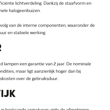
iënte lichtverdeling. Dankzij de staafvorm en
onele halogeenbuizen.
evolg van de interne componenten, waaronder de
duur en stabiele werking.
R
ed lampen een garantie van 2 jaar. De nominale
dities, maar ligt aanzienlijk hoger dan bij
gskosten over de gebruiksduur.
IJK
n in bestaande armaturen, mits de afmetingen