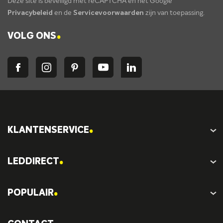
Deze site is beveiligd met reCAPTCHA en het Google
Privacybeleid
en de
Servicevoorwaarden
zijn van toepassing.
.
VOLG ONS
.
KLANTENSERVICE
.
LEDDIRECT
.
POPULAIR
.