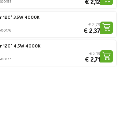
€ 2,12
0500155
r 120° 3,5W 4000K
€ 2,79
€ 2,37
0500176
r 120° 4,5W 4000K
€ 3,19
€ 2,71
0500177