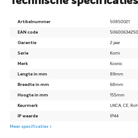
Technische specificatie
Artikelnummer
50850021
EAN code
5060063425
Garantie
2 jaar
Serie
Komi
Merk
Kosnic
Lengte in mm
89mm
Breedte in mm
68mm
Hoogte in mm
155mm
Keurmerk
UKCA, CE, Ro
IP waarde
IP44
Meer specificaties