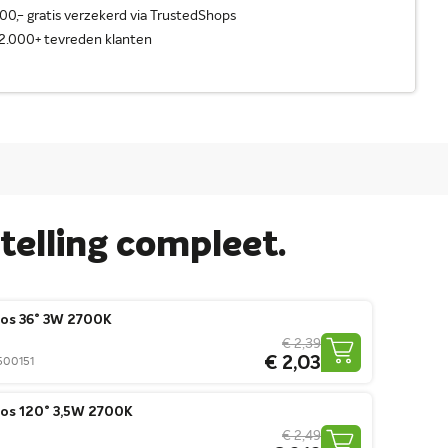
0,- gratis verzekerd via TrustedShops
2.000+ tevreden klanten
elling compleet.
os 36° 3W 2700K
€ 2,39
€ 2,03
0500151
os 120° 3,5W 2700K
€ 2,49