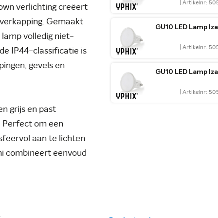
| Artikelnr: 5
own verlichting creëert
 overkapping. Gemaakt
GU10 LED Lamp Iza
lamp volledig niet-
| Artikelnr: 5
e IP44-classificatie is
pingen, gevels en
GU10 LED Lamp Iza
| Artikelnr: 5
n grijs en past
l. Perfect om een
feervol aan te lichten
omi combineert eenvoud
.