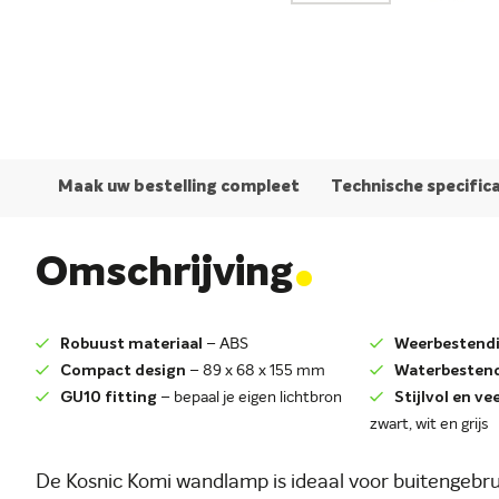
Maak uw bestelling compleet
Technische specific
.
Omschrijving
Robuust materiaal
– ABS
Weerbestend
Compact design
– 89 x 68 x 155 mm
Waterbesten
GU10 fitting
– bepaal je eigen lichtbron
Stijlvol en vee
zwart, wit en grijs
De Kosnic Komi wandlamp is ideaal voor buitengebr