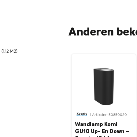
Anderen bek
1
(1.12 MB)
| Artikelnr: 50850020
Wandlamp Komi
GU10 Up- En Down –