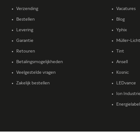
Verzending
Vacatures
Bestellen
Blog
Levering
Yphix
Garantie
Müller-Lich
Retouren
Tint
Betalingsmogelijkheden
Ansell
Veelgestelde vragen
Kosnic
Zakelijk bestellen
LEDvance
Ion Industri
Energielabe