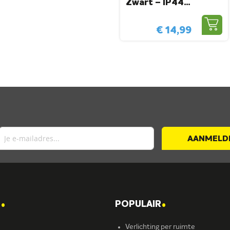
Zwart – IP44
Waterbestendig ABS
– Voor Overkapping
€ 14,99
En Gevel
AANMELD
.
.
T
POPULAIR
Verlichting per ruimte