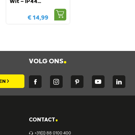
Wit – IP44
Waterbestendig ABS
– Voor Overkapping
€ 14,99
En Gevel
.
VOLG ONS
EN
.
CONTACT
+31(0) 88 0100 400