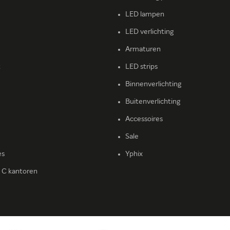
LED lampen
LED verlichting
Armaturen
t
LED strips
Binnenverlichting
Buitenverlichting
Accessoires
Sale
es
Yphix
l C kantoren