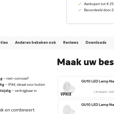
Aankopen tot € 250
Beoordeeld door 2
aties
Anderen bekeken ook
Reviews
Downloads
Maak uw best
ig
– niet-corrosief
GU10 LED Lamp Na
dig
– IP44, ideaal voor buiten
lzijdig
– verkrijgbaar in
| Artikelnr: 5
GU10 LED Lamp Na
uik en combineert