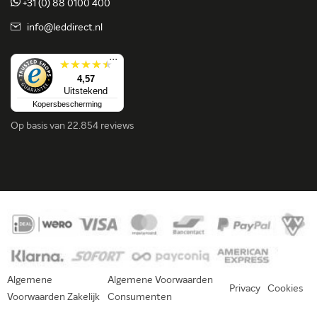
+31 (0) 88 0100 400
info@leddirect.nl
...
4,57
Uitstekend
Kopersbescherming
Op basis van
22.854 reviews
Algemene
Algemene Voorwaarden
Privacy
Cookies
Voorwaarden Zakelijk
Consumenten