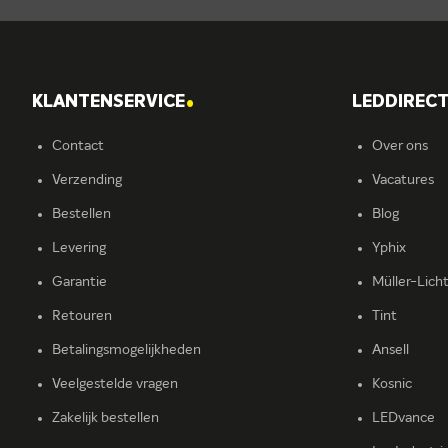
.
KLANTENSERVICE
LEDDIREC
Contact
Over ons
Verzending
Vacatures
Bestellen
Blog
Levering
Yphix
Garantie
Müller-Lich
Retouren
Tint
Betalingsmogelijkheden
Ansell
Veelgestelde vragen
Kosnic
Zakelijk bestellen
LEDvance