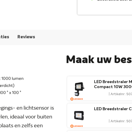
aties
Reviews
Maak uw best
t 1000 lumen
LED Breedstraler 
erdicht)
Compact 10W 3000
100 ° x 100 °
| Artikelnr: 50
ngs- en lichtsensor is
LED Breedstraler
len, ideaal voor buiten
| Artikelnr: 5
plaats en zelfs een