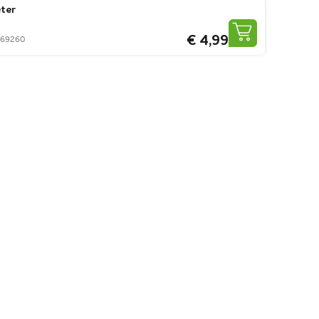
eter
€ 4,99
0169260