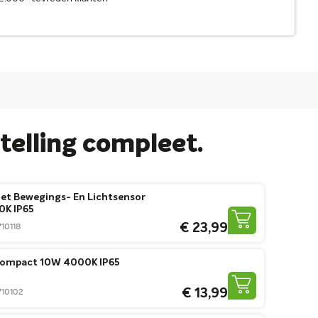
elling compleet.
Met Bewegings- En Lichtsensor
K IP65
€ 23,99
710118
 Compact 10W 4000K IP65
€ 13,99
0710102