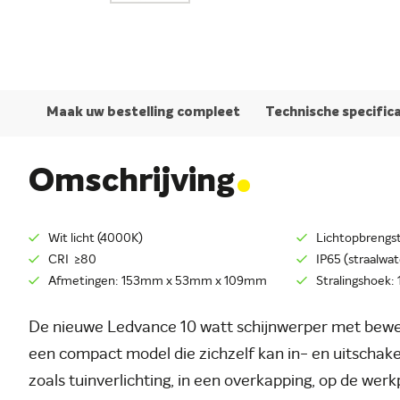
Maak uw bestelling compleet
Technische specific
.
Omschrijving
Wit licht (4000K)
Lichtopbrengs
CRI ≥80
IP65 (straalwat
Afmetingen: 153mm x 53mm x 109mm
Stralingshoek: 
De nieuwe Ledvance 10 watt schijnwerper met bewegi
een compact model die zichzelf kan in- en uitschake
zoals tuinverlichting, in een overkapping, op de werk