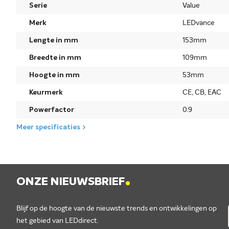
Serie
Value
Merk
LEDvance
Lengte in mm
153mm
Breedte in mm
109mm
Hoogte in mm
53mm
Keurmerk
CE, CB, EAC
Powerfactor
0.9
Meer specificaties
.
ONZE NIEUWSBRIEF
Blijf op de hoogte van de nieuwste trends en ontwikkelingen op
het gebied van LEDdirect.