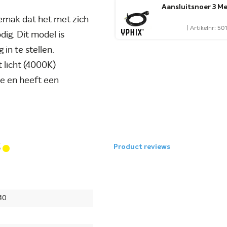
Aansluitsnoer 3 M
gemak dat het met zich
| Artikelnr: 5
ig. Dit model is
 in te stellen.
 licht (4000K)
de en heeft een
.
s
Product reviews
40