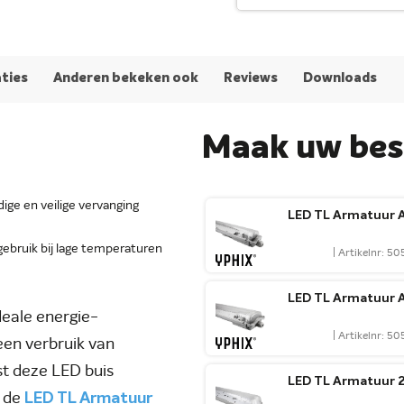
aties
Anderen bekeken ook
Reviews
Downloads
Maak uw best
ige en veilige vervanging
LED TL Armatuur A
gebruik bij lage temperaturen
| Artikelnr: 5
LED TL Armatuur A
eale energie-
| Artikelnr: 5
een verbruik van
st deze LED buis
LED TL Armatuur 2
s de
LED TL Armatuur