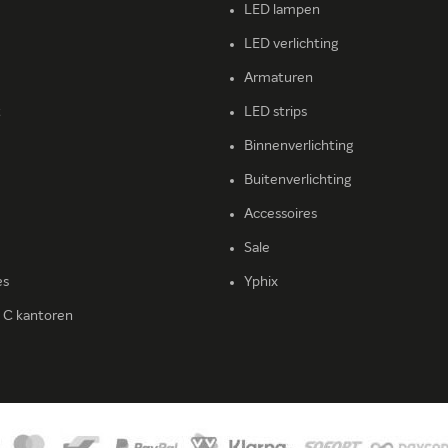
LED lampen
LED verlichting
Armaturen
t
LED strips
Binnenverlichting
Buitenverlichting
Accessoires
Sale
es
Yphix
l C kantoren