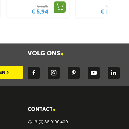
€ 6,99
€ 4,99
€ 5,94
€ 2,99
.
VOLG ONS
EN
.
CONTACT
+31(0) 88 0100 400