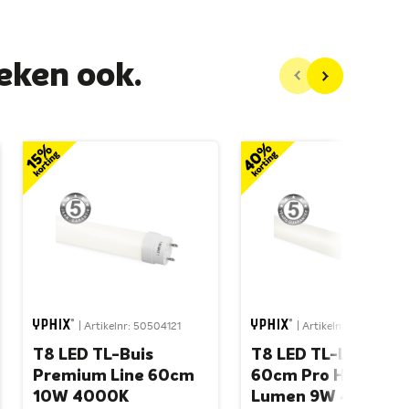
eken ook.
| Artikelnr: 50504121
| Artikelnr: 50664101
T8 LED TL-Buis
T8 LED TL-Lamp
Premium Line 60cm
60cm Pro High
10W 4000K
Lumen 9W 4000K