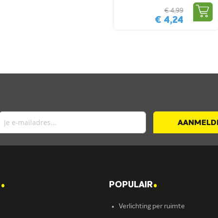
€ 4,99
€ 4,24
AANMELD
.
.
T
POPULAIR
Verlichting per ruimte