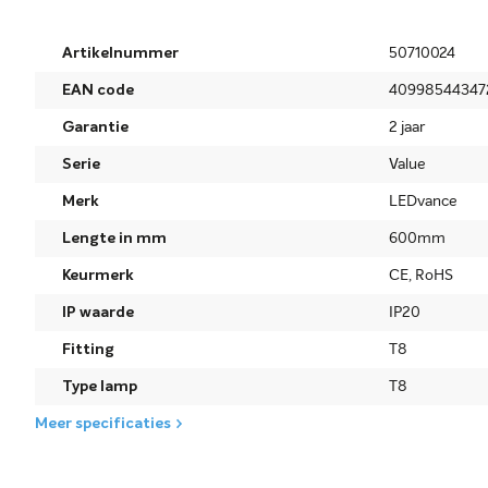
Artikelnummer
50710024
EAN code
40998544347
Garantie
2 jaar
Serie
Value
Merk
LEDvance
Lengte in mm
600mm
Keurmerk
CE, RoHS
IP waarde
IP20
Fitting
T8
Type lamp
T8
Meer specificaties