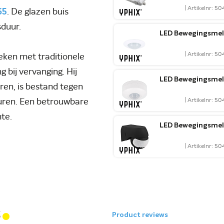
| Artikelnr: 5
65
. De glazen buis
sduur.
LED Bewegingsmel
| Artikelnr: 
eken met traditionele
 bij vervanging. Hij
LED Bewegingsmel
oren, is bestand tegen
turen. Een betrouwbare
| Artikelnr: 5
te.
LED Bewegingsmel
| Artikelnr: 5
.
s
Product reviews