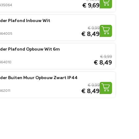
€ 9,69
0435064
der Plafond Inbouw Wit
€ 9,99
€ 8,49
50464005
der Plafond Opbouw Wit 6m
€ 9,99
€ 8,49
0464010
der Buiten Muur Opbouw Zwart IP44
€ 9,99
€ 8,49
0462011