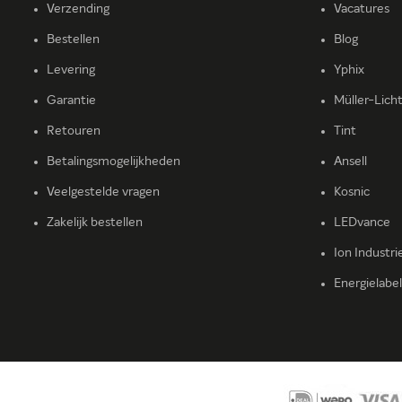
Verzending
Vacatures
Bestellen
Blog
Levering
Yphix
Garantie
Müller-Lich
Retouren
Tint
Betalingsmogelijkheden
Ansell
Veelgestelde vragen
Kosnic
Zakelijk bestellen
LEDvance
Ion Industri
Energielabe