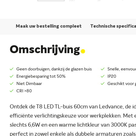
Maak uw bestelling compleet
Technische specific
.
Omschrijving
Geen doorbuigen, dankzij de glazen buis
Snelle, eenvoud
Energiebesparing tot 50%
IP20
Niet Dimbaar
Geschikt voor 
CRI >80
Ontdek de T8 LED TL-buis 60cm van Ledvance, de id
efficiënte verlichtingskeuze voor werkplekken. Met 
slechts 6,6W en een warme lichtkleur van 3000K pa
perfect in zowel enkele als dubbele armaturen zoal