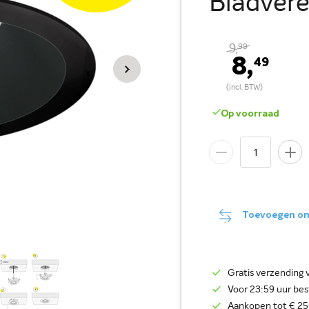
Bladver
9,
99
8,
49
Op voorraad
Toevoegen om 
Gratis verzending 
Voor 23:59 uur be
Aankopen tot € 250