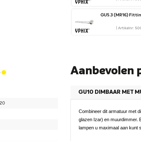
GU5.3 (MR16) Fitti
| Artikelnr: 5
.
s
Aanbevolen 
GU10 DIMBAAR MET 
20
Combineer dit armatuur met d
glazen Izar) en muurdimmer. 
lampen u maximaal aan kunt s