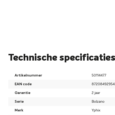
Technische specificatie
Artikelnummer
50114477
EAN code
87208492954
Garantie
2 jaar
Serie
Bolzano
Merk
Yphix