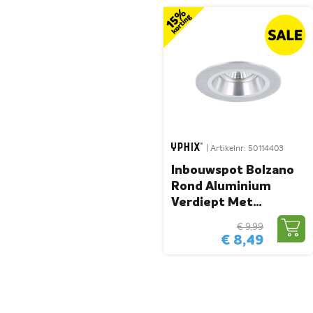
| Artikelnr: 50114403
Inbouwspot Bolzano
Rond Aluminium
Verdiept Met
Klemveren
€ 9,99
€ 8,49