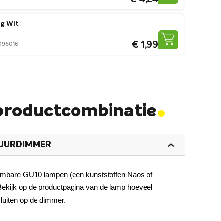
€ 4,24
ng Wit
€ 1,99
0096016
.
productcombinatie
MUURDIMMER
imbare GU10 lampen (een kunststoffen Naos of
Bekijk op de productpagina van de lamp hoeveel
luiten op de dimmer.