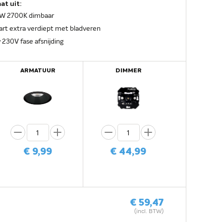
t uit:
5W 2700K dimbaar
rt extra verdiept met bladveren
30V fase afsnijding
ARMATUUR
DIMMER
€ 9,99
€ 44,99
€ 59,47
(incl. BTW)