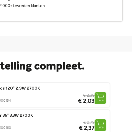
2.000+ tevreden klanten
elling compleet.
os 120° 2,9W 2700K
€ 2,39
€ 2,03
0500154
r 36° 3,3W 2700K
€ 2,79
€ 2,37
0500160