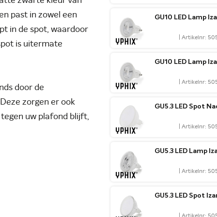
matte zwarte kleur van
en past in zowel een
GU10 LED Lamp Iza
ept in de spot, waardoor
| Artikelnr: 5
pot is uitermate
GU10 LED Lamp Iza
| Artikelnr: 5
onds door de
 Deze zorgen er ook
GU5.3 LED Spot Na
tegen uw plafond blijft,
| Artikelnr: 
GU5.3 LED Lamp Iz
| Artikelnr: 
GU5.3 LED Spot Iz
| Artikelnr: 5