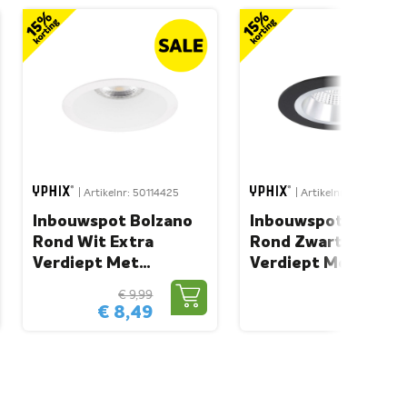
| Artikelnr: 50114425
| Artikelnr: 50114463
Inbouwspot Bolzano
Inbouwspot Bolzan
Rond Wit Extra
Rond Zwart Alu
Verdiept Met
Verdiept Met
Klemveren
Klemveren
€ 9,99
€ 9,99
€ 8,49
€ 8,49