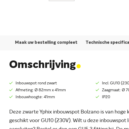
Maak uw bestelling compleet
Technische specific
.
Omschrijving
Inbouwspot rond zwart
Incl. GU10 (230
Afmeting: Ø 82mm x 41mm
Zaagmaat: Ø 
Inbouwhoogte: 41mm
IP20
Deze zwarte Yphix inbouwspot Bolzano is van hoge k
geschikt voor GU10 (230V). Wilt u deze inbouwspot l