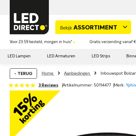
ASSORTIMENT
Bekijk
Voor 23:59 besteld, morgen in huis*
Gratis verzending vanaf €
LED Lampen
LED Armaturen
LED Strips
Binne
Home
Aanbiedingen
Inbouwspot Bolzan
TERUG
Waardering:
3
Reviews
Artikelnummer: 50114477
Merk:
Yphi
100
100
% of