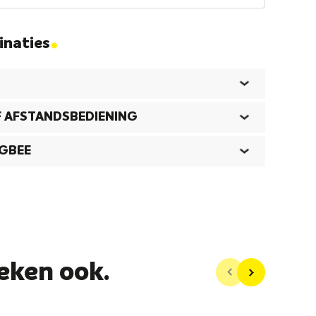
.
inaties
F AFSTANDSBEDIENING
IGBEE
eken ook.