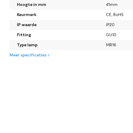
Hoogte in mm
41mm
Keurmerk
CE, RoHS
IP waarde
IP20
Fitting
GU10
Type lamp
MR16
Meer specificaties