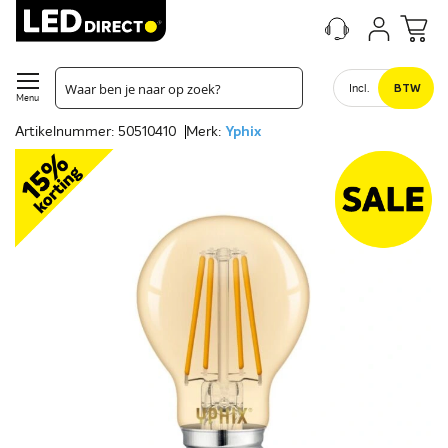
Incl.
BTW
Menu
Artikelnummer: 50510410
Merk:
Yphix