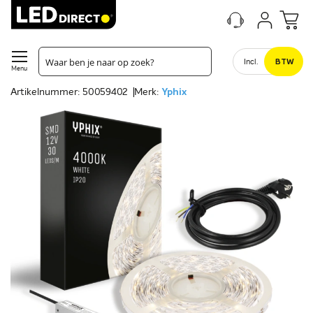
Incl.
BTW
Menu
Artikelnummer: 50059402
Merk:
Yphix