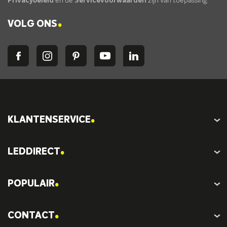
Privacybeleid
en de
Servicevoorwaarden
zijn van toepassing.
.
VOLG ONS
.
KLANTENSERVICE
.
LEDDIRECT
.
POPULAIR
.
CONTACT