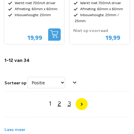
Kantelbaar
Kantelbaar
Werkt met 700mA driver
Werkt met 700mA driver
Afmeting: 60mm x 60mm
Afmeting: 60mm x 60mm
Inbouwhoogte: 20mm
Inbouwhoogte: 20mm /
25mm
Niet op voorraad
19,99
19,99
1
-
12
van
34
Sorteer op
Pagina
U lees momenteel pagina
Pagina
Pagina
1
2
3
Pagina
Volgende
Lees meer