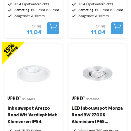
Klemveren IP54 |
Klemveren IP54 |
IP54 (spatwaterdicht)
IP54 (spatwaterdicht)
Geschikt Voor MR11
Geschikt Voor MR11
Afmeting: Ø 55mm x 33mm
Afmeting: Ø 55mm x 33mm
Lampen
Lampen
Zaagmaat Ø 45mm
Zaagmaat Ø 45mm
12,99
12,99
11,04
11,04
| 50184425
| 50258803
Inbouwspot Arezzo
LED Inbouwspot Monza
Rond Wit Verdiept Met
Rond 3W 2700K
Klemveren IP54
Aluminium IP65
Dimbaar Kantelbaar