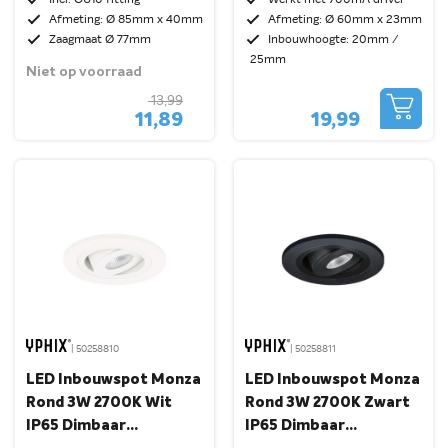
Incl. GU10 fitting
Werkt met 700mA driver
Afmeting: Ø 85mm x 40mm
Afmeting: Ø 60mm x 23mm
Zaagmaat Ø 77mm
Inbouwhoogte: 20mm /
25mm
Niet op voorraad
13,99
11,89
19,99
| 50258810
| 50258811
LED Inbouwspot Monza
LED Inbouwspot Monza
Rond 3W 2700K Wit
Rond 3W 2700K Zwart
IP65 Dimbaar
IP65 Dimbaar