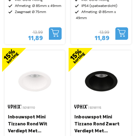
Incl. GU10 fitting
Incl. GU10 fitting
Afmeting: Ø 85mm x 49mm
IP54 (spatwaterdicht)
Zaagmaat Ø 75mm
Afmeting: Ø 85mm x
49mm
13,99
13,99
11,89
11,89
| 50181110
| 50181115
Inbouwspot Mini
Inbouwspot Mini
Tizzano Rond Wit
Tizzano Rond Zwart
Verdiept Met
Verdiept Met