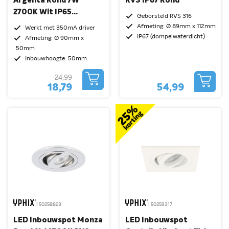
Argenta Rond 7W
RVS IP67 Rond
2700K Wit IP65
Geborsteld RVS 316
Dimbaar Kantelbaar
Afmeting: Ø 89mm x 112mm
Werkt met 350mA driver
IP67 (dompelwaterdicht)
Afmeting: Ø 90mm x
50mm
Inbouwhoogte: 50mm
24,99
18,79
54,99
| 50258823
| 50259317
LED Inbouwspot Monza
LED Inbouwspot