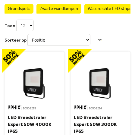
Grondspots
Zwarte wandlampen
Waterdichte LED strips
Toon
Sorteer op
| 50508255
| 50508254
LED Breedstraler
LED Breedstraler
Expert 50W 4000K
Expert 50W 3000K
IP65
IP65