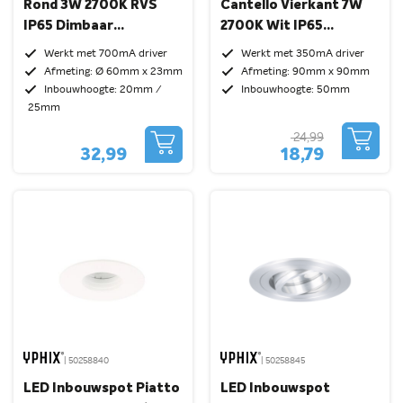
Rond 3W 2700K RVS
Cantello Vierkant 7W
IP65 Dimbaar
2700K Wit IP65
Kantelbaar
Dimbaar Kantelbaar
Werkt met 700mA driver
Werkt met 350mA driver
Afmeting: Ø 60mm x 23mm
Afmeting: 90mm x 90mm
Inbouwhoogte: 20mm /
Inbouwhoogte: 50mm
25mm
24,99
32,99
18,79
| 50258840
| 50258845
LED Inbouwspot Piatto
LED Inbouwspot