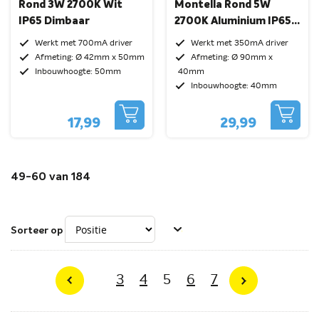
Rond 3W 2700K Wit
Montella Rond 5W
IP65 Dimbaar
2700K Aluminium IP65
Dimbaar Kantelbaar
Werkt met 700mA driver
Werkt met 350mA driver
Afmeting: Ø 42mm x 50mm
Afmeting: Ø 90mm x
Inbouwhoogte: 50mm
40mm
Inbouwhoogte: 40mm
17,99
29,99
49
-
60
van
184
Sorteer op
Pagina
Pagina
Pagina
U lees momenteel pagin
Pagina
Pagina
3
4
5
6
7
Pagina
Vorige
Pagina
Volgende