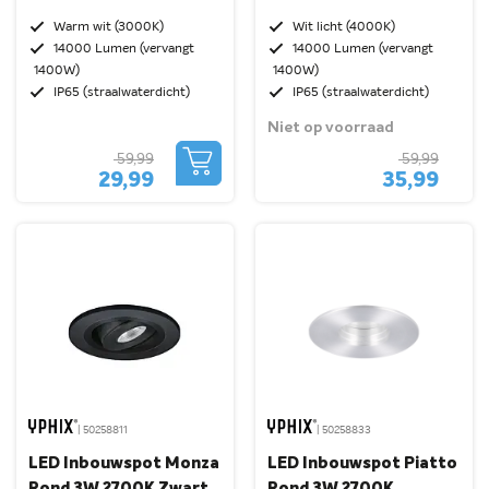
Warm wit (3000K)
Wit licht (4000K)
14000 Lumen (vervangt
14000 Lumen (vervangt
1400W)
1400W)
IP65 (straalwaterdicht)
IP65 (straalwaterdicht)
Niet op voorraad
59,99
59,99
29,99
35,99
| 50258811
| 50258833
LED Inbouwspot Monza
LED Inbouwspot Piatto
Rond 3W 2700K Zwart
Rond 3W 2700K