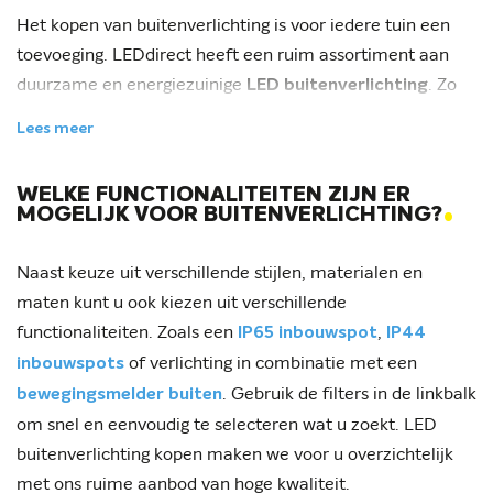
Het kopen van buitenverlichting is voor iedere tuin een
toevoeging. LEDdirect heeft een ruim assortiment aan
duurzame en energiezuinige
. Zo
LED buitenverlichting
vindt u bij LEDdirect onder andere moderne
,
grondspots
Lees meer
en
in volledige aluminium of
vlonder spots
wandlampen
RVS behuizing. Daarnaast bieden wij ook
LED
WELKE FUNCTIONALITEITEN ZIJN ER
.
aan voor buiten waardoor u uw tuin
breedstralers
MOGELIJK VOOR BUITENVERLICHTING?
functioneel kunt verlichting. Met onze LED
buitenverlichting brengt u uw tuin, balkon, terras of
Naast keuze uit verschillende stijlen, materialen en
terrein in de gewenste sfeer.
maten kunt u ook kiezen uit verschillende
functionaliteiten. Zoals een
,
IP65 inbouwspot
IP44
of verlichting in combinatie met een
inbouwspots
. Gebruik de filters in de linkbalk
bewegingsmelder buiten
om snel en eenvoudig te selecteren wat u zoekt. LED
buitenverlichting kopen maken we voor u overzichtelijk
met ons ruime aanbod van hoge kwaliteit.