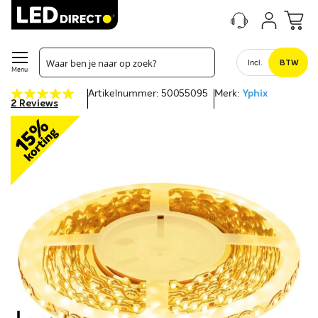
Incl.
BTW
Menu
Waardering:
Artikelnummer: 50055095
Merk:
Yphix
100
100
% of
2
Reviews