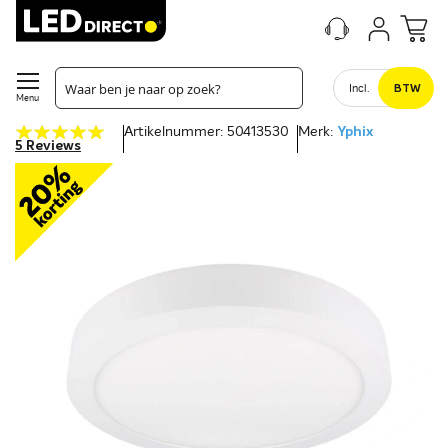
Incl.
BTW
Menu
Waardering:
Artikelnummer: 50413530
Merk:
Yphix
100
100
% of
5
Reviews