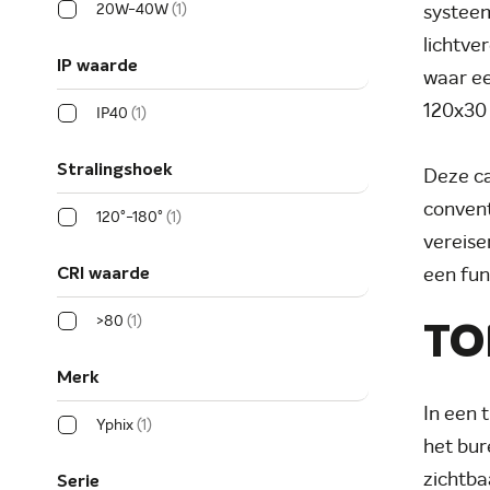
20W-40W
1
systeem
lichtve
IP waarde
waar ee
120x30 
IP40
1
Stralingshoek
Deze ca
convent
120°-180°
1
vereise
CRI waarde
een fun
>80
1
TO
Merk
In een 
Yphix
1
het bur
zichtba
Serie