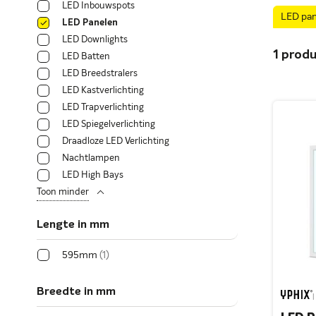
LED Inbouwspots
LED pa
LED Panelen
LED Downlights
1
produ
LED Batten
LED Breedstralers
LED Kastverlichting
LED Trapverlichting
LED Spiegelverlichting
Draadloze LED Verlichting
Nachtlampen
LED High Bays
Toon minder
Lengte in mm
595mm
1
Breedte in mm
|