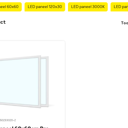
neel 60x60
LED paneel 120x30
LED paneel 3000K
LED pa
ct
To
 50233020-2