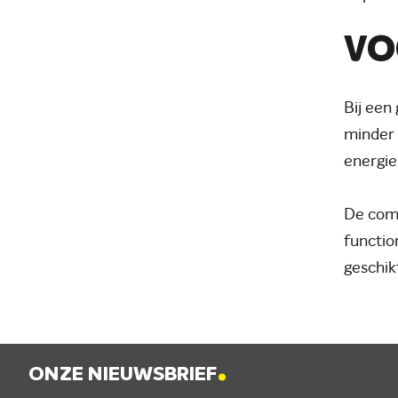
VO
Bij een
minder 
energie
De comb
functio
geschik
.
ONZE NIEUWSBRIEF