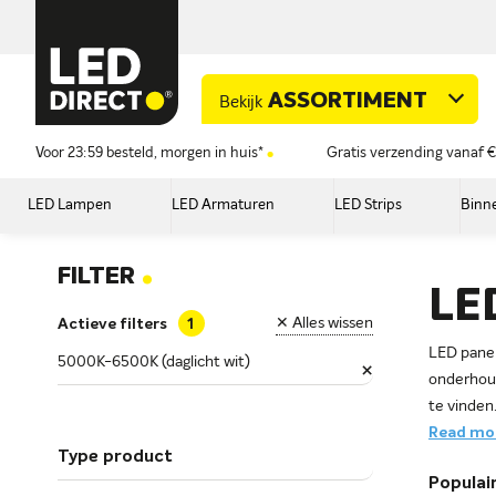
ASSORTIMENT
Bekijk
Voor 23:59 besteld, morgen in huis*
Gratis verzending vanaf €
LED Lampen
LED Armaturen
LED Strips
Binne
.
FILTER
LE
✕ Alles wissen
Actieve filters
LED panel
5000K-6500K (daglicht wit)
×
onderhoud
te vinden
Read mor
Type product
Populair