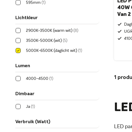
LED 
595mm
1
40W 
Van 2 
Lichtkleur
Dagl
2900K-3500K (warm wit)
8
UGR
410
3500K-5000K (wit)
5
5000K-6500K (daglicht wit)
1
Lumen
1
produ
4000-4500
1
Dimbaar
LE
Ja
1
Verbruik (Watt)
LED pan