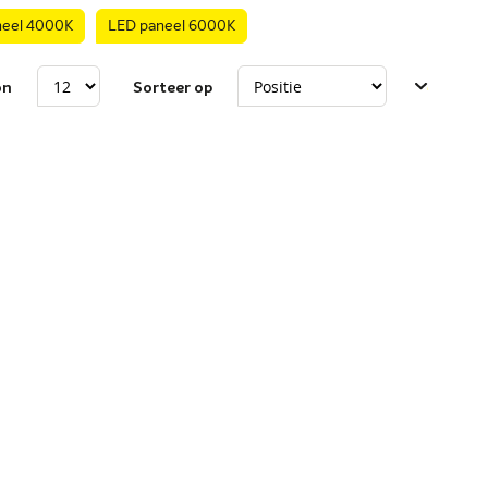
neel 4000K
LED paneel 6000K
on
Sorteer op