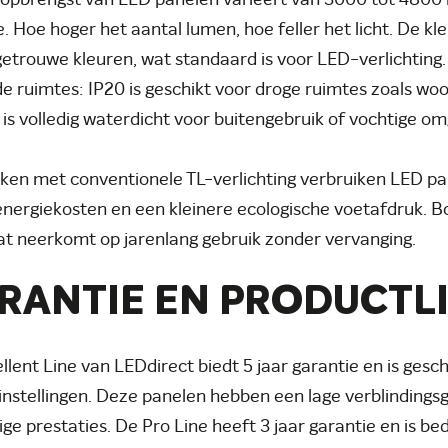
topbrengst van LED panelen varieert van 3000 tot 4800 
. Hoe hoger het aantal lumen, hoe feller het licht. De k
etrouwe kleuren, wat standaard is voor LED-verlichting
e ruimtes: IP20 is geschikt voor droge ruimtes zoals w
 is volledig waterdicht voor buitengebruik of vochtige o
ken met conventionele TL-verlichting verbruiken LED pan
energiekosten en een kleinere ecologische voetafdruk. 
t neerkomt op jarenlang gebruik zonder vervanging.
RANTIE EN PRODUCTL
llent Line van LEDdirect biedt 5 jaar garantie en is gesch
instellingen. Deze panelen hebben een lage verblinding
ige prestaties. De Pro Line heeft 3 jaar garantie en is 