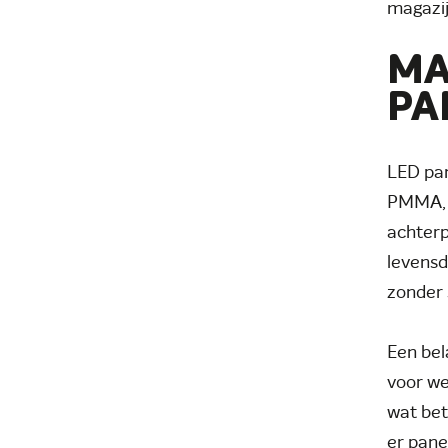
magazij
MA
PA
LED pan
PMMA, e
achterp
levensd
zonder 
Een bel
voor we
wat bet
er pane