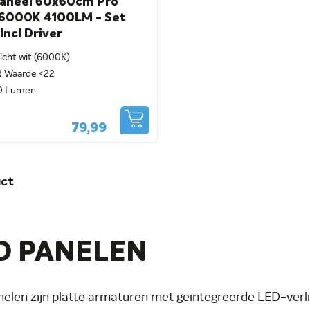
Paneel 60x60cm Pro
6000K 4100LM - Set
Incl Driver
icht wit (6000K)
 Waarde <22
0 Lumen
79,99
ct
D PANELEN
elen zijn platte armaturen met geïntegreerde LED-verl