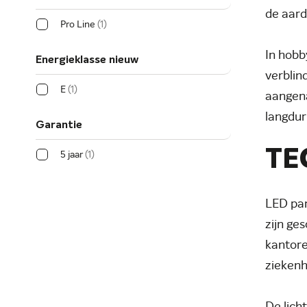
de aar
Pro Line
1
In hobb
Energieklasse nieuw
verblin
E
1
aangena
langduri
Garantie
TE
5 jaar
1
LED pan
zijn ge
kantore
ziekenh