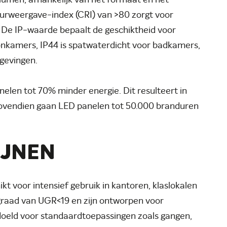
lumen, afhankelijk van het formaat en het
leurweergave-index (CRI) van >80 zorgt voor
. De IP-waarde bepaalt de geschiktheid voor
oonkamers, IP44 is spatwaterdicht voor badkamers,
mgevingen.
elen tot 70% minder energie. Dit resulteert in
Bovendien gaan LED panelen tot 50.000 branduren
IJNEN
ikt voor intensief gebruik in kantoren, klaslokalen
sgraad van UGR<19 en zijn ontworpen voor
bedoeld voor standaardtoepassingen zoals gangen,