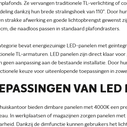
plafonds. Ze vervangen traditionele TL-verlichting of c
rdeling dankzij hun brede stralingshoek van 110°. Door hu
n strakke afwerking en goede lichtopbrengst gewenst z
cm, die naadloos passen in standaard plafondrasters.
tegorie bevat energiezuinige LED-panelen met geïntegre
ionele TL-armaturen. LED panelen zijn direct klaar voor 
n geen aanpassing aan de bestaande installatie. Door hun
ctionele keuze voor uiteenlopende toepassingen in zowel
EPASSINGEN VAN LED
thuiskantoor bieden dimbare panelen met 4000K een pre
eau. In werkplaatsen of magazijnen zorgen panelen met
arheid. Dankzij de dimfunctie kunnen gebruikers het li