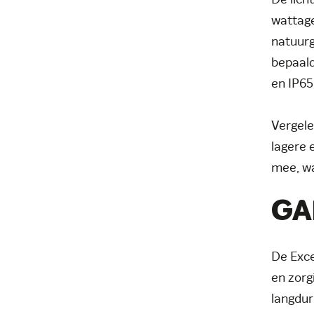
De lich
wattage
natuurg
bepaald
en IP65
Vergele
lagere 
mee, wa
GA
De Exce
en zorg
langdur