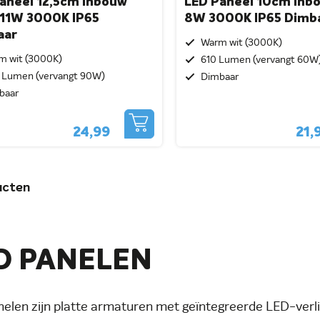
aneel 12,5cm Inbouw
LED Paneel 10cm Inb
11W 3000K IP65
8W 3000K IP65 Dimb
aar
Warm wit (3000K)
m wit (3000K)
610 Lumen (vervangt 60W
 Lumen (vervangt 90W)
Dimbaar
baar
24,99
21,
ucten
D PANELEN
elen zijn platte armaturen met geïntegreerde LED-verl