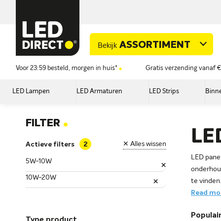
ASSORTIMENT
Bekijk
Voor 23:59 besteld, morgen in huis*
Gratis verzending vanaf €
LED Lampen
LED Armaturen
LED Strips
Binne
.
FILTER
LE
✕ Alles wissen
Actieve filters
LED panel
5W-10W
×
onderhoud
10W-20W
×
te vinden
Read mor
Populair
Type product