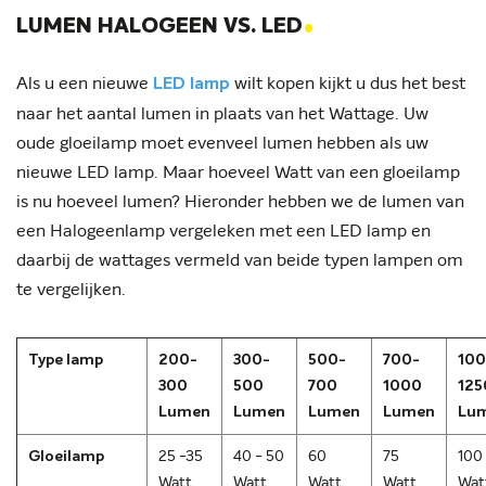
.
LUMEN HALOGEEN VS. LED
Als u een nieuwe
wilt kopen kijkt u dus het best
LED lamp
naar het aantal lumen in plaats van het Wattage. Uw
oude gloeilamp moet evenveel lumen hebben als uw
nieuwe LED lamp. Maar hoeveel Watt van een gloeilamp
is nu hoeveel lumen? Hieronder hebben we de lumen van
een Halogeenlamp vergeleken met een LED lamp en
daarbij de wattages vermeld van beide typen lampen om
te vergelijken.
Type lamp
200-
300-
500-
700-
100
300
500
700
1000
125
Lumen
Lumen
Lumen
Lumen
Lu
Gloeilamp
25 -35
40 - 50
60
75
100
Watt
Watt
Watt
Watt
Wat